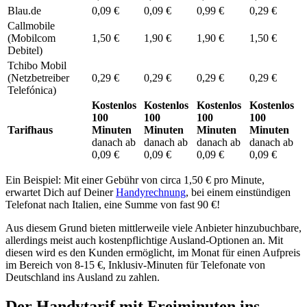
Blau.de
0,09 €
0,09 €
0,99 €
0,29 €
Callmobile
(Mobilcom
1,50 €
1,90 €
1,90 €
1,50 €
Debitel)
Tchibo Mobil
(Netzbetreiber
0,29 €
0,29 €
0,29 €
0,29 €
Telefónica)
Kostenlos
Kostenlos
Kostenlos
Kostenlos
100
100
100
100
Tarifhaus
Minuten
Minuten
Minuten
Minuten
danach ab
danach ab
danach ab
danach ab
0,09 €
0,09 €
0,09 €
0,09 €
Ein Beispiel: Mit einer Gebühr von circa 1,50 € pro Minute,
erwartet Dich auf Deiner
Handyrechnung
, bei einem einstündigen
Telefonat nach Italien, eine Summe von fast 90 €!
Aus diesem Grund bieten mittlerweile viele Anbieter hinzubuchbare,
allerdings meist auch kostenpflichtige Ausland-Optionen an. Mit
diesen wird es den Kunden ermöglicht, im Monat für einen Aufpreis
im Bereich von 8-15 €, Inklusiv-Minuten für Telefonate von
Deutschland ins Ausland zu zahlen.
Der Handytarif mit Freiminuten ins