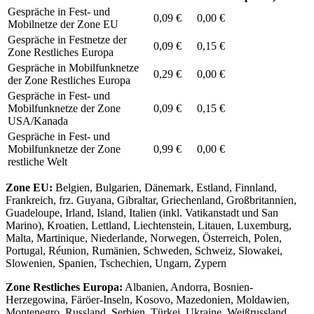
Gespräche in Fest- und
0,09 €
0,00 €
Mobilnetze der Zone EU
Gespräche in Festnetze der
0,09 €
0,15 €
Zone Restliches Europa
Gespräche in Mobilfunknetze
0,29 €
0,00 €
der Zone Restliches Europa
Gespräche in Fest- und
Mobilfunknetze der Zone
0,09 €
0,15 €
USA/Kanada
Gespräche in Fest- und
Mobilfunknetze der Zone
0,99 €
0,00 €
restliche Welt
Zone EU:
Belgien, Bulgarien, Dänemark, Estland, Finnland,
Frankreich, frz. Guyana, Gibraltar, Griechenland, Großbritannien,
Guadeloupe, Irland, Island, Italien (inkl. Vatikanstadt und San
Marino), Kroatien, Lettland, Liechtenstein, Litauen, Luxemburg,
Malta, Martinique, Niederlande, Norwegen, Österreich, Polen,
Portugal, Réunion, Rumänien, Schweden, Schweiz, Slowakei,
Slowenien, Spanien, Tschechien, Ungarn, Zypern
Zone Restliches Europa:
Albanien, Andorra, Bosnien-
Herzegowina, Färöer-Inseln, Kosovo, Mazedonien, Moldawien,
Montenegro, Russland, Serbien, Türkei, Ukraine, Weißrussland