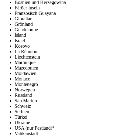
Bosnien und Herzegowina
Färöer Inseln
Französisch Guayana
Gibraltar
Grönland
Guadeloupe
Island
Israel
Kosovo
La Réunion
Liechtenstein
Martinique
Mazedonien
Moldawien
Monaco
Montenegro
Norwegen
Russland
San Marino
Schweiz
Serbien
Türkei
Ukraine
USA (nur Festland)*
Vatikanstadt