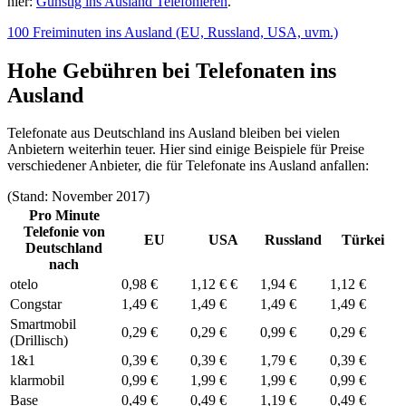
hier:
Günstig ins Ausland Telefonieren
.
100 Freiminuten ins Ausland (EU, Russland, USA, uvm.)
Hohe Gebühren bei Telefonaten ins
Ausland
Telefonate aus Deutschland ins Ausland bleiben bei vielen
Anbietern weiterhin teuer. Hier sind einige Beispiele für Preise
verschiedener Anbieter, die für Telefonate ins Ausland anfallen:
(Stand: November 2017)
Pro Minute
Telefonie von
EU
USA
Russland
Türkei
Deutschland
nach
otelo
0,98 €
1,12 € €
1,94 €
1,12 €
Congstar
1,49 €
1,49 €
1,49 €
1,49 €
Smartmobil
0,29 €
0,29 €
0,99 €
0,29 €
(Drillisch)
1&1
0,39 €
0,39 €
1,79 €
0,39 €
klarmobil
0,99 €
1,99 €
1,99 €
0,99 €
Base
0,49 €
0,49 €
1,19 €
0,49 €